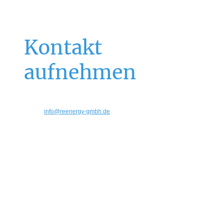
Kontakt
aufnehmen
Telefon: 04158-3329909
E-Mail:
info@reenergy-gmbh.de
Adresse: Hornbeker Str. 31, 21514 Güster